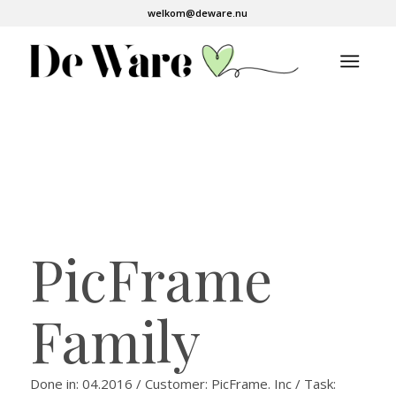
welkom@deware.nu
PicFrame
Family
Done in: 04.2016 / Customer: PicFrame. Inc / Task: