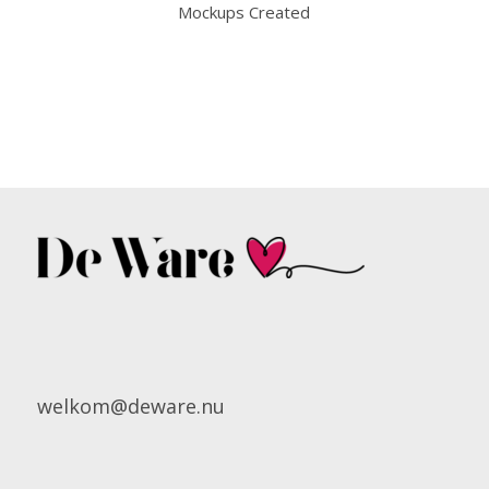
Mockups Created
welkom@deware.nu