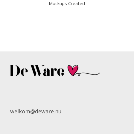
Mockups Created
welkom@deware.nu